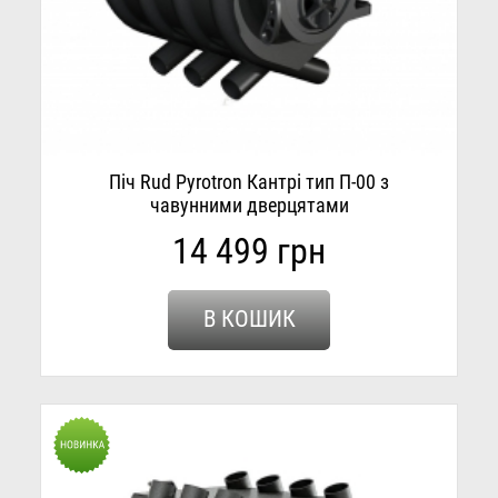
Піч Rud Pyrotron Кантрі тип П-00 з
чавунними дверцятами
14 499 грн
В КОШИК