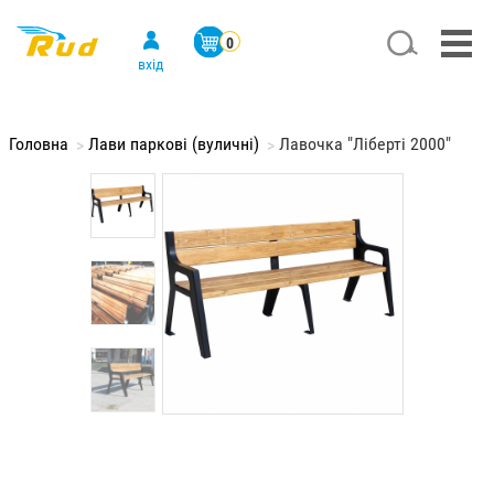
Перейти
к
Search
Меню
0
основному
учётной
вхід
содержанию
записи
пользователя
Головна
Лави паркові (вуличні)
Лавочка "Ліберті 2000"