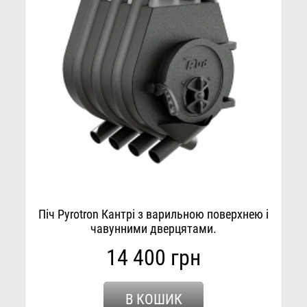
Піч Pyrotron Кантрі з варильною поверхнею і
чавунними дверцятами.
14 400 грн
В КОШИК