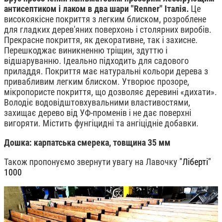
антисептиком і лаком в два шари "Renner" Італія.
Це
високоякісне покриття з легким блиском, розроблене
для гладких дерев'яних поверхонь і столярних виробів.
Прекрасне покриття, як декоративне, так і захисне.
Перешкоджає виникненню тріщин, здуттю і
відшаруванню. Ідеально підходить для садового
приладдя. Покриття має натуральні кольори дерева з
привабливим легким блиском. Утворює прозоре,
мікропористе покриття, що дозволяє деревині «дихати».
Володіє водовідштовхувальними властивостями,
захищає дерево від УФ-променів і не дає поверхні
вигоряти. Містить фунгіцидні та ангіцідніе добавки.
Дошка: карпатська смерека, товщина 35 мм
Також пропонуємо звернути увагу на Лавочку
"Ліберті"
1000