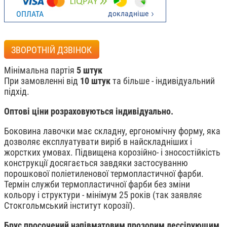
докладніше
ОПЛАТА
ЗВОРОТНІЙ ДЗВІНОК
Мінімальна партія
5 штук
При замовленні від
10 штук
та більше - індивідуальний
підхід.
Оптові ціни розраховуються індивідуально.
Боковина лавочки має складну, ергономічну форму, яка
дозволяє експлуатувати виріб в найскладніших і
жорстких умовах. Підвищена корозійно- і зносостійкість
конструкції досягається завдяки застосуванню
порошкової поліетиленової термопластичної фарби.
Термін служби термопластичної фарби без зміни
кольору і структури - мінімум 25 років (так заявляє
Стокгольмський інститут корозії).
Брус просочений напівматовим прозорим лессірующим