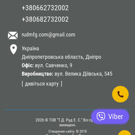
+380662732002
+380682732002
rudmfg.com
@gmail.com
Україна
Дніпропетровська область,
Дніпро
Оф
іc:
вул. Савченко, 9
Виробництво:
вул. Велика Діївська, 545
дивіться карту
Viber
2026 © ТОВ "Т.Д. Руд Е. С." Всі права
захищені.
Створення сайту: © 2018