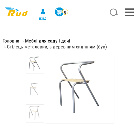
Перейти
к
Search
Меню
0
основному
учётной
вхід
содержанию
записи
пользователя
Головна
Меблі для саду і дачі
Стілець металевий, з дерев'ним сидінням (бук)