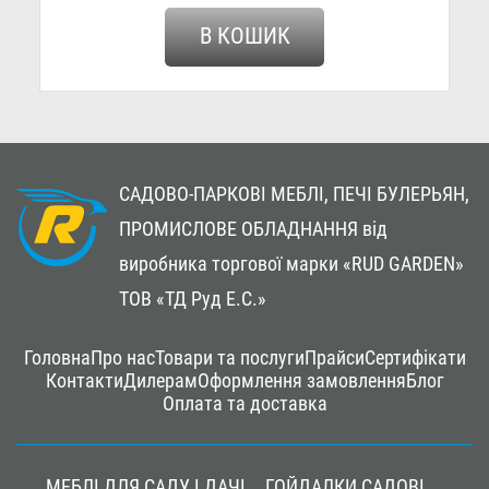
В КОШИК
САДОВО-ПАРКОВІ МЕБЛІ, ПЕЧІ БУЛЕРЬЯН,
ПРОМИСЛОВЕ ОБЛАДНАННЯ
від
виробника торгової марки «RUD GARDEN»
ТОВ «ТД Руд Е.С.»
Footer
Головна
Про нас
Товари та послуги
Прайси
Сертифікати
menu
Контакти
Дилерам
Оформлення замовлення
Блог
Оплата та доставка
Main
navigation
МЕБЛІ ДЛЯ САДУ І ДАЧІ
ГОЙДАЛКИ САДОВІ