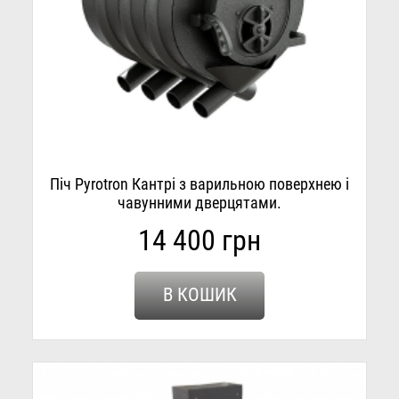
Піч Pyrotron Кантрі з варильною поверхнею і
чавунними дверцятами.
14 400 грн
В КОШИК