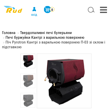
Перейти
к
Search
Меню
0
основному
учётной
вхід
содержанию
записи
пользователя
Головна
Твердопаливні печі булерьяни
Печі буржуйки Кантрі з варильною поверхнею
Піч Pyrotron Кантрі з варильною поверхнею П-03 зі склом і
підставкою