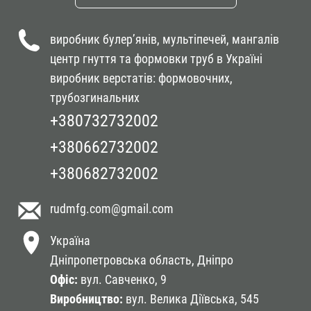
виробник булер’янів, мультіпечей, мангалів
центр гнуття та формовки труб в Україні
виробник верстатів: формовочних,
трубозгинальних
+380732732002
+380662732002
+380682732002
rudmfg.com
@gmail.com
Україна
Дніпропетровська область,
Дніпро
Оф
іc:
вул. Савченко, 9
Виробництво:
вул. Велика Діївська, 545