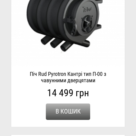
Піч Rud Pyrotron Кантрі тип П-00 з
чавунними дверцятами
14 499 грн
В КОШИК