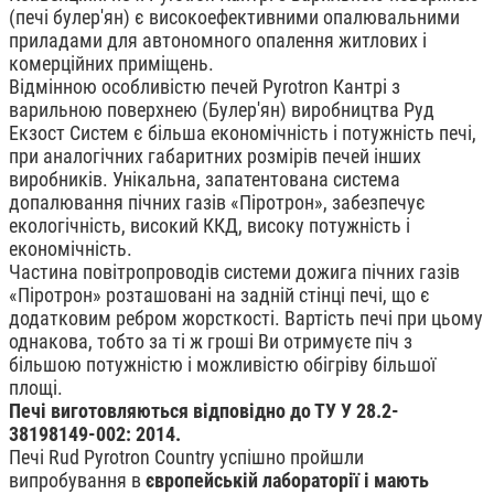
(печі булер'ян) є високоефективними опалювальними
приладами для автономного опалення житлових і
комерційних приміщень.
Відмінною особливістю печей Pyrotron Кантрі з
варильною поверхнею (Булер'ян) виробництва Руд
Екзост Систем є більша економічність і потужність печі,
при аналогічних габаритних розмірів печей інших
виробників. Унікальна, запатентована система
допалювання пічних газів «Піротрон», забезпечує
екологічність, високий ККД, високу потужність і
економічність.
Частина повітропроводів системи дожига пічних газів
«Піротрон» розташовані на задній стінці печі, що є
додатковим ребром жорсткості. Вартість печі при цьому
однакова, тобто за ті ж гроші Ви отримуєте піч з
більшою потужністю і можливістю обігріву більшої
площі.
Печі виготовляються відповідно до ТУ У 28.2-
38198149-002: 2014.
Печі Rud Pyrotron Country успішно пройшли
випробування в
європейській лабораторії і мають