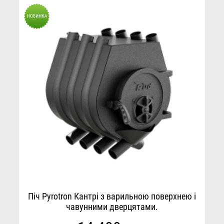
Піч Pyrotron Кантрі з варильною поверхнею і
чавунними дверцятами.