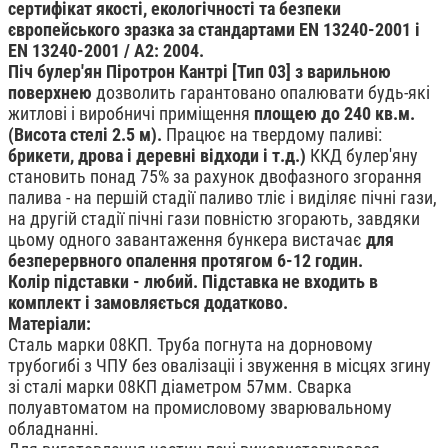
сертифікат якості, екологічності та безпеки
європейського зразка за стандартами EN 13240-2001 і
EN 13240-2001 / A2: 2004.
Піч булер'ян Піротрон Кантрі [Тип 03] з варильною
поверхнею
дозволить гарантовано опалювати будь-які
житлові і виробничі приміщення
площею до 240 кв.м.
(Висота стелі 2.5 м).
Працює на твердому паливі:
брикети, дрова і деревні відходи і т.д.)
ККД булер'яну
становить понад 75% за рахунок двофазного згорання
палива - на першій стадії паливо тліє і виділяє пічні гази,
на другій стадії пічні гази повністю згорають, завдяки
цьому одного завантаження бункера вистачає
для
безперервного опалення протягом 6-12 годин.
Колір підставки - любий. Підставка не входить в
комплект і замовляється додатково.
Матеріали:
Сталь марки 08КП. Труба погнута на дорновому
трубогибі з ЧПУ без овалізаціі і звуження в місцях згину
зі сталі марки 08КП діаметром 57мм. Сварка
полуавтоматом на промисловому зварювальному
обладнанні.