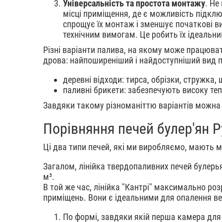
Універсальність та простота монтажу
. Не
місці приміщення, де є можливість підклю
спрощує їх монтаж і зменшує початкові в
технічним вимогам. Це робить їх ідеальн
Різні варіанти палива, на якому може працюва
дрова: найпоширеніший і найдоступніший вид 
деревні відходи: тирса, обрізки, стружка
паливні брикети: забезпечують високу теп
Завдяки такому різноманіттю варіантів можна 
Порівняння печей булер'ян P
Ці два типи печей, які ми виробляємо, мають ма
Загалом, лінійка твердопаливних печей булерья
м³.
В той же час, лінійка "Кантрі" максимально ро
приміщень. Вони є ідеальними для опалення вели
По формі, завдяки якій перша камера для