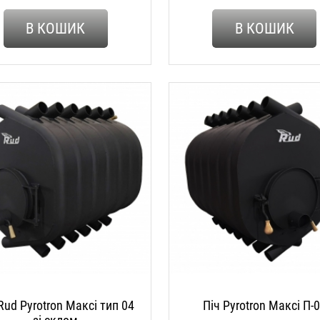
В КОШИК
В КОШИК
Rud Pyrotron Максі тип 04
Піч Pyrotron Максі П-