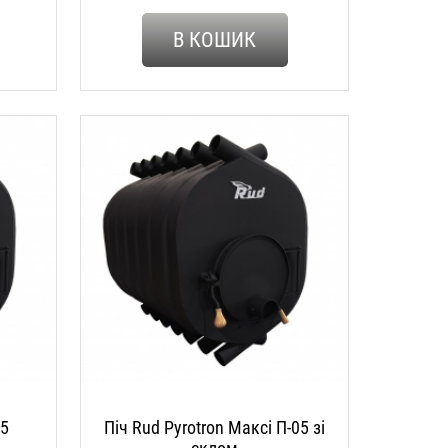
В КОШИК
05
Піч Rud Pyrotron Максі П-05 зі