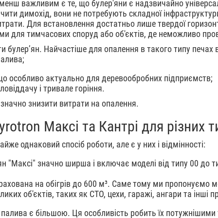
 менш важливим є те, що булер'яни є надзвичайно універса
чити димохід, вони не потребують складної інфраструктури
итрати. Для встановлення достатньо лише твердої горизонт
ими для тимчасових споруд або об'єктів, де неможливо про
ти булер’ян. Найчастіше для опалення в такого типу печах
палива;
, що особливо актуально для деревообробних підприємств;
ловіддачу і тривале горіння.
значно знизити витрати на опалення.
yrotron Максі та Кантрі для різних 
йже однаковий спосіб роботи, але є у них і відмінності:
н "Максі" значно ширша і включає моделі від типу 00 до ти
зрахована на обігрів до 600 м³. Саме тому ми пропонуємо м
ких об'єктів, таких як СТО, цехи, гаражі, ангари та інші 
 палива є більшою. Ця особливість робить їх потужнішими