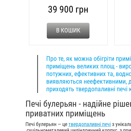
39 900 грн
В КОШИК
Про те, як можна обігріти при
приміщень великих площ - вироб
потужних, ефективних та, водн
виявляються неефективними, д
приходять твердопаливні печі к
Печі булерьян - надійне ріш
приватних приміщень
Печі булерьян — це
твердопаливні печі
з унікал
суцільнометалевий циліндричний корпус, з пр