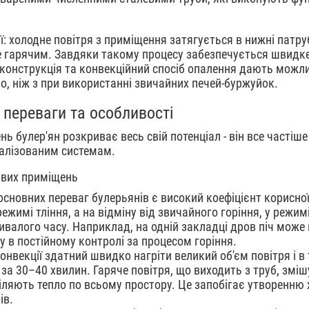
 холодне повітря з приміщення затягується в нижні патрубк
е гарячим. Завдяки такому процесу забезпечується швидке
а конструкція та конвекційний спосіб опалення дають можли
о, ніж з при використанні звичайних печей-буржуйок.
 переваги та особливості
ь булер'ян розкриває весь свій потенціал - він все часті
алізованим системам.
ових приміщень
 основних переваг булерьянів є високий коефіцієнт корисної
жимі тління, а на відміну від звичайного горіння, у режим
валого часу. Наприклад, на одній закладці дров піч може п
у в постійному контролі за процесом горіння.
онвекції здатний швидко нагріти великий об'єм повітря і 
за 30–40 хвилин. Гаряче повітря, що виходить з труб, зм
діляють тепло по всьому простору. Це запобігає утворенню
ів.