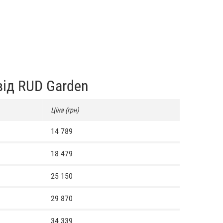
від RUD Garden
Ціна (грн)
14 789
18 479
25 150
29 870
34 339