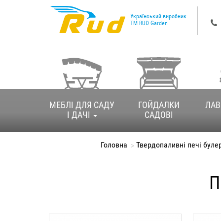
Перейти
к
Український виробник
ТМ RUD Garden
основному
содержанию
Основная
навигация
МЕБЛІ ДЛЯ САДУ
ГОЙДАЛКИ
ЛАВ
І ДАЧІ
САДОВІ
Головна
Твердопаливні печі буле
П