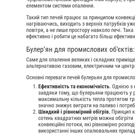
елементом системи опалення.
Такий тип печей працює за принципом конвекції:
нагріваючись, виходить з верхніх патрубків уж
повітря, а не лише простору навколо печі. Так
ефективно і робити це набагато більш ефективн
Булер’ян для промислових об'єктів:
Саме для опалення великих і складних приміщен
альтернативою газовим, електричним чи центр
Основні переваги печей булерьян для промисл
Ефективність та економічність
. Однією з
завдяки тому, що булерьяни працюють у ре
максимальну кількість тепла протягом три
значно знижує витрати на паливо і потреб
Швидкий і рівномірний обігрів.
Принцип к
сотень квадратних метрів можна обігріти 
конвекційні потоки, які рівномірно розпо
використанні інших опалювальних прилад