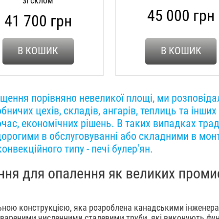
зі склом
45 000 грн
41 700 грн
В КОШИК
В КОШИК
міщення порівняно невеликої площі, ми розповіда
ничих цехів, складів, ангарів, теплиць та інши
очас, економічних рішень. В таких випадках тра
орогими в обслуговуванні або складними в монт
онвекційного типу - печі булер'ян.
ення для опалення як великих промис
ьною конструкцією, яка розроблена канадськими інженера
ивареними численними сталевими труби, які виконують фун