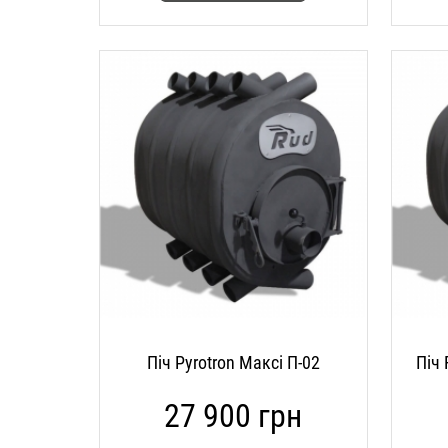
Піч Pyrotron Максі П-02
Піч 
27 900 грн