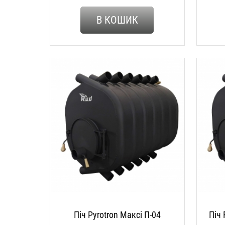
В КОШИК
Піч Pyrotron Максі П-04
Піч 