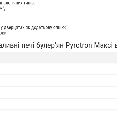
налогічних типів:
м³,
 у дверцятах як додаткову опцію;
вки.
ливні печі булер'ян Pyrotron Максі 