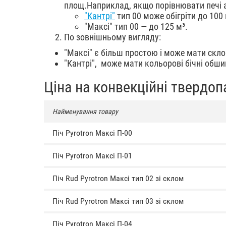
площ.Наприклад, якщо порівнювати печі а
"Кантрі"
тип 00 може обігріти до 100 
"Максі" тип 00 — до 125 м³.
По зовнішньому вигляду:
"Максі" є більш простою і може мати скло
"Кантрі", може мати кольорові бічні обши
Ціна на конвекційні твердопа
Найменування товару
Піч Pyrotron Максі П-00
Піч Pyrotron Максі П-01
Піч Rud Pyrotron Максі тип 02 зі склом
Піч Rud Pyrotron Максі тип 03 зі склом
Піч Pyrotron Максі П-04