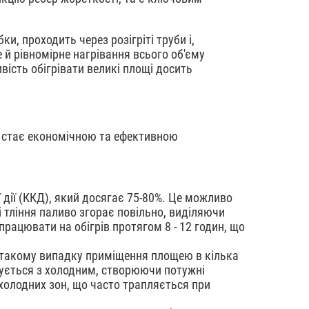
и, проходить через розігріті труби і,
 й рівномірне нагрівання всього об'єму
вість обігрівати великі площі досить
ше стає економічною та ефективною
 дії (ККД), який досягає 75-80%. Це можливо
і тління паливо згорає повільно, виділяючи
рацювати на обігрів протягом 8 - 12 годин, що
в такому випадку приміщення площею в кілька
ішується з холодним, створюючи потужні
 холодних зон, що часто трапляється при