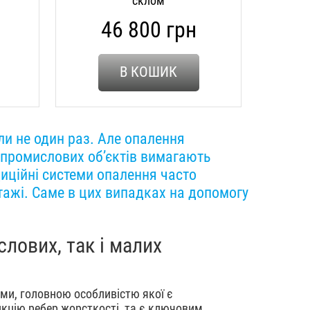
склом
46 800 грн
В КОШИК
ли не один раз. Але опалення
х промислових об’єктів вимагають
диційні системи опалення часто
ажі. Саме в цих випадках на допомогу
лових, так і малих
ми, головною особливістю якої є
кцію ребер жорсткості, та є ключовим