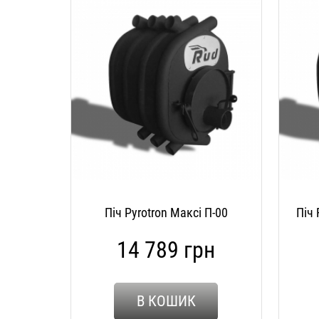
Піч Pyrotron Максі П-00
Піч 
14 789 грн
В КОШИК